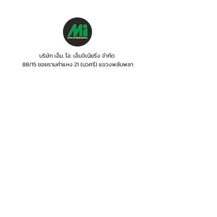
บริษัท เอ็ม. ไอ. เอ็นจิเนียริ่ง จำกัด
88/15 ซอยรามคำแหง 21 (นวศรี) แขวงพลับพลา
เขตวังทองหลาง กรุงเทพฯ 10310
โทร :
06 1287 8644
ฝ่ายบริการซ่อม (Services) :
085-918-1401
ไลน์ OA : @mionline
อีเมล :
info@mi-engineering.com
"การบริการก่อนและหลังการขาย" เป็นสิ่งที่ทางบริ
ษัทฯ ได้ให้
ความสำคัญเป็นอย่างยิ่ง จึงพิถีพิถันใน
การเลือกสรรและ
พัฒนาบุคลากร ซึ่งบริษัทฯ ได้จัด
ให้มีการฝึกอบรพนักงาน
โดยผู้เชี่ยวชาญจากใน
และต่างประเทศอย่างต่อเนื่อง
ทั้งนี้เพื่อเป็นการ
สร้างความมั่นใจให้กับลูกค้า ว่าจะได้รับการ
บริการ
ที่มีประสิทธิภาพเท่านั้น
หน้าแรก
ผลงานบริษัท
ติดต่อเรา