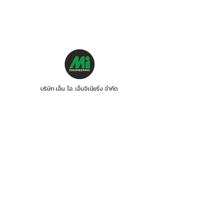
บริษัท เอ็ม. ไอ. เอ็นจิเนียริ่ง จำกัด
88/15 ซอยรามคำแหง 21 (นวศรี) แขวงพลับพลา
เขตวังทองหลาง กรุงเทพฯ 10310
โทร :
06 1287 8644
ฝ่ายบริการซ่อม (Services) :
085-918-1401
ไลน์ OA : @mionline
อีเมล :
info@mi-engineering.com
"การบริการก่อนและหลังการขาย" เป็นสิ่งที่ทางบริ
ษัทฯ ได้ให้
ความสำคัญเป็นอย่างยิ่ง จึงพิถีพิถันใน
การเลือกสรรและ
พัฒนาบุคลากร ซึ่งบริษัทฯ ได้จัด
ให้มีการฝึกอบรพนักงาน
โดยผู้เชี่ยวชาญจากใน
และต่างประเทศอย่างต่อเนื่อง
ทั้งนี้เพื่อเป็นการ
สร้างความมั่นใจให้กับลูกค้า ว่าจะได้รับการ
บริการ
ที่มีประสิทธิภาพเท่านั้น