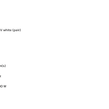
V white (pair)
m(s)
z
30 W