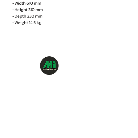
-Width 610 mm
-Height 310 mm
-Depth 230 mm
-Weight 14,5 kg
บริษัท เอ็ม. ไอ. เอ็นจิเนียริ่ง จำกัด
88/15 ซอยรามคำแหง 21 (นวศรี) แขวงพลับพลา
เขตวังทองหลาง กรุงเทพฯ 10310
โทร :
06 1287 8644
ฝ่ายบริการซ่อม (Services) :
085-918-1401
ไลน์ OA : @mionline
อีเมล :
info@mi-engineering.com
"การบริการก่อนและหลังการขาย" เป็นสิ่งที่ทางบริ
ษัทฯ ได้ให้
ความสำคัญเป็นอย่างยิ่ง จึงพิถีพิถันใน
การเลือกสรรและ