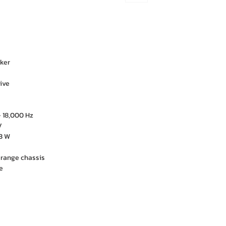
aker
ve
8,000 Hz
V
3 W
ge chassis
e