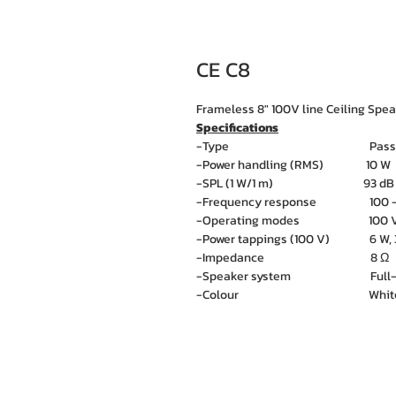
CE C8
Frameless 8" 100V line Ceiling Spe
Specifications
-Type Passi
-Power handling (RMS) 10 W
-SPL (1 W/1 m) 93 dB
-Frequency response 100 - 1
-Operating modes 100 
-Power tappings (100 V) 6 W, 
-Impedance 8 Ω
-Speaker system Full-ran
-Colour Whit